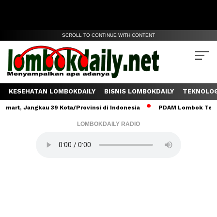
SCROLL TO CONTINUE WITH CONTENT
KESEHATAN LOMBOKDAILY
BISNIS LOMBOKDAILY
TEKNOLOG
Jangkau 39 Kota/Provinsi di Indonesia
PDAM Lombok Tengah Salur
LOMBOKDAILY RADIO