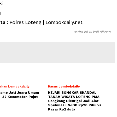
si
i
ta :
Polres Loteng | Lombokdaily.net
Berita ini 15 kali dibaca
ahan Lombokdaily
Kasus Lombokdaily
rame Jati Juara Umum
KEJARI BONGKAR SKANDAL
-32 Kecamatan Pujut
TANAH WISATA LOTENG PMA
Cangkang Dicurigai Jadi Alat
Spekulasi, NJOP Rp20 Ribu vs
Pasar Rp2 Juta