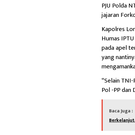
PJU Polda NT
jajaran For
Kapolres Lom
Humas IPTU L
pada apel ter
yang nantiny
mengamankan
“Selain TNI-
Pol -PP dan 
Baca Juga :
Berkelanju