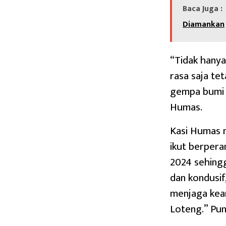
Baca Juga :
Diamankan
“Tidak hanya
rasa saja te
gempa bumi d
Humas.
Kasi Humas 
ikut berpera
2024 sehingg
dan kondusif
menjaga kea
Loteng.” Pu