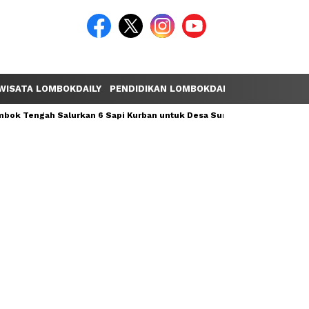
WISATA LOMBOKDAILY
PENDIDIKAN LOMBOKDAILY
POLEMIK LOM
ok Tengah Salurkan 6 Sapi Kurban untuk Desa Sumber Mata Air