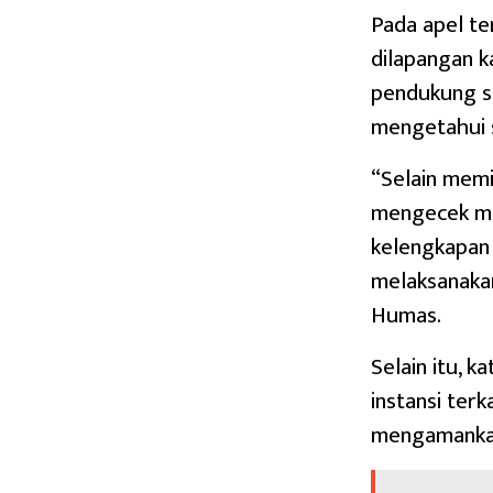
Pada apel te
dilapangan k
pendukung s
mengetahui 
“Selain mem
mengecek ma
kelengkapan
melaksanakan
Humas.
Selain itu, k
instansi ter
mengamankan 