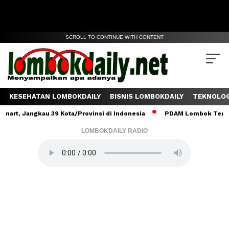
SCROLL TO CONTINUE WITH CONTENT
KESEHATAN LOMBOKDAILY
BISNIS LOMBOKDAILY
TEKNOLOG
angkau 39 Kota/Provinsi di Indonesia
PDAM Lombok Tengah Salurk
LOMBOKDAILY RADIO