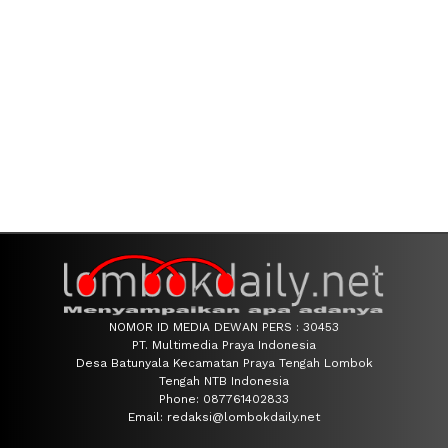
NOMOR ID MEDIA DEWAN PERS : 30453
PT. Multimedia Praya Indonesia
Desa Batunyala Kecamatan Praya Tengah Lombok
Tengah NTB Indonesia
Phone: 087761402833
Email: redaksi@lombokdaily.net