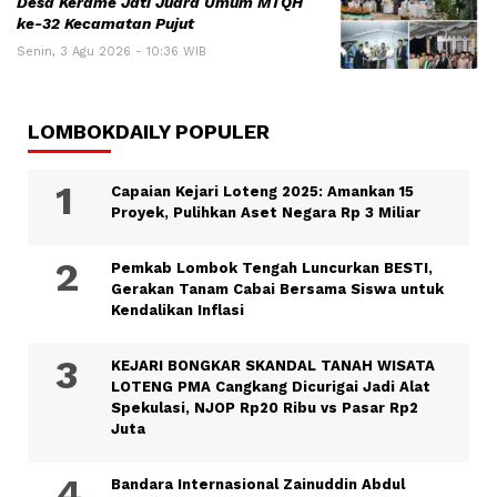
Desa Kerame Jati Juara Umum MTQH
ke-32 Kecamatan Pujut
Senin, 3 Agu 2026 - 10:36 WIB
LOMBOKDAILY POPULER
Capaian Kejari Loteng 2025: Amankan 15
Proyek, Pulihkan Aset Negara Rp 3 Miliar
Pemkab Lombok Tengah Luncurkan BESTI,
Gerakan Tanam Cabai Bersama Siswa untuk
Kendalikan Inflasi
KEJARI BONGKAR SKANDAL TANAH WISATA
LOTENG PMA Cangkang Dicurigai Jadi Alat
Spekulasi, NJOP Rp20 Ribu vs Pasar Rp2
Juta
Bandara Internasional Zainuddin Abdul