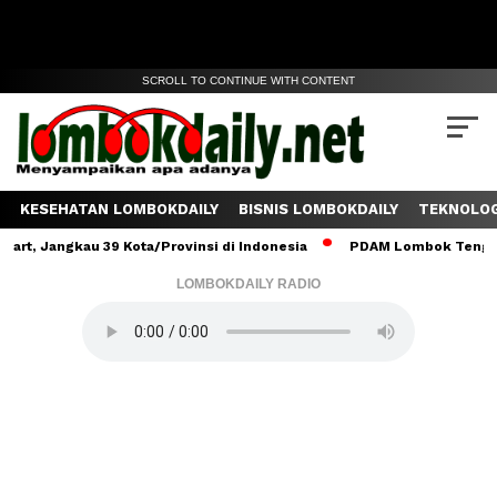
SCROLL TO CONTINUE WITH CONTENT
KESEHATAN LOMBOKDAILY
BISNIS LOMBOKDAILY
TEKNOLOG
kau 39 Kota/Provinsi di Indonesia
PDAM Lombok Tengah Salurkan 
LOMBOKDAILY RADIO