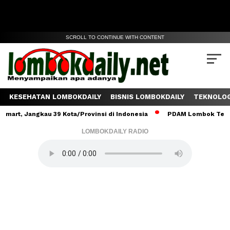
SCROLL TO CONTINUE WITH CONTENT
KESEHATAN LOMBOKDAILY
BISNIS LOMBOKDAILY
TEKNOLOG
Jangkau 39 Kota/Provinsi di Indonesia
PDAM Lombok Tengah Salur
LOMBOKDAILY RADIO