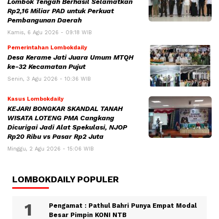
Lombok Tengah Berhasil Selamatkan
Rp2,16 Miliar PAD untuk Perkuat
Pembangunan Daerah
Kamis, 6 Agu 2026 - 09:18 WIB
Pemerintahan Lombokdaily
Desa Kerame Jati Juara Umum MTQH
ke-32 Kecamatan Pujut
Senin, 3 Agu 2026 - 10:36 WIB
Kasus Lombokdaily
KEJARI BONGKAR SKANDAL TANAH
WISATA LOTENG PMA Cangkang
Dicurigai Jadi Alat Spekulasi, NJOP
Rp20 Ribu vs Pasar Rp2 Juta
Minggu, 2 Agu 2026 - 15:06 WIB
LOMBOKDAILY POPULER
Pengamat : Pathul Bahri Punya Empat Modal
Besar Pimpin KONI NTB