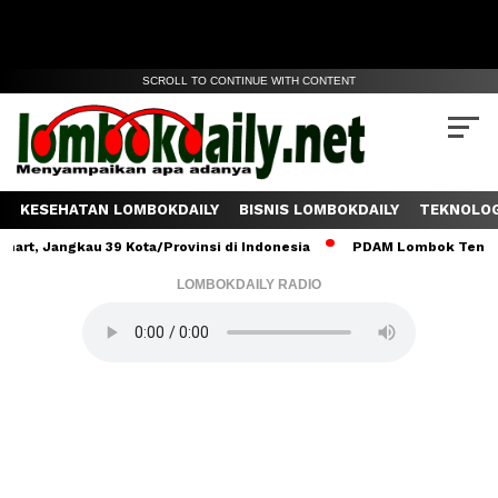
SCROLL TO CONTINUE WITH CONTENT
KESEHATAN LOMBOKDAILY
BISNIS LOMBOKDAILY
TEKNOLOG
gkau 39 Kota/Provinsi di Indonesia
PDAM Lombok Tengah Salurkan
LOMBOKDAILY RADIO