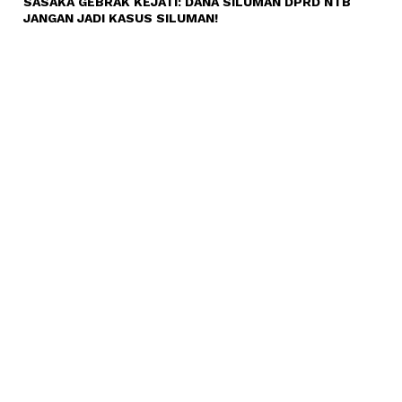
SASAKA GEBRAK KEJATI: DANA SILUMAN DPRD NTB
JANGAN JADI KASUS SILUMAN!