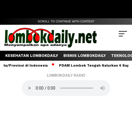
SCROLL TO CONTINUE WITH CONTENT
KESEHATAN LOMBOKDAILY
BISNIS LOMBOKDAILY
TEKNOLOG
insi di Indonesia
PDAM Lombok Tengah Salurkan 6 Sapi Kurban u
LOMBOKDAILY RADIO