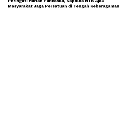
Peringati Harlah Pancasila, Kapolda NTB Ajak
Masyarakat Jaga Persatuan di Tengah Keberagaman