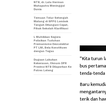
NTB, dr. Lalu Herman
Mahaputra Meninggal
Dunia
Temuan Telur Setengah
Matang di SPPG Lombok
Tengah Ditangani Cepat,
Pihak Sekolah Klarifikasi
L Muhibban Segera
Polisikan Tuduhan
Premanisme Devcolektor
PT LNI, Bela Konstituen
dengan Tegas
“Kita turun l
Dugaan Lakukan
Kekerasan, Oknum DPR
bus pertama, 
Provinsi NTB Dilaporkan Ke
Polres Loteng
tenda-tenda 
Baru kemudia
mengantarnya
terik dan ha