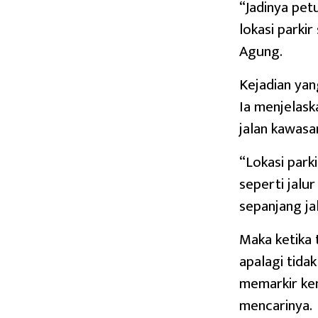
“Jadinya petu
lokasi parki
Agung.
Kejadian yan
Ia menjelask
jalan kawas
“Lokasi park
seperti jalur
sepanjang ja
Maka ketika t
apalagi tidak
memarkir ken
mencarinya.