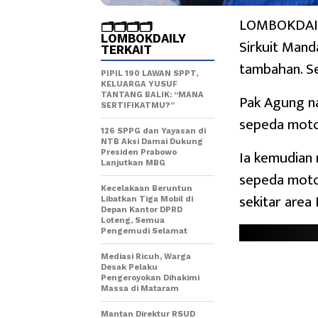
LOMBOKDAILY
🗂️🗂️🗂️🗂️
LOMBOKDAILY
Sirkuit Mand
TERKAIT
tambahan. Se
PIPIL 190 LAWAN SPPT,
KELUARGA YUSUF
TANTANG BALIK: “MANA
Pak Agung n
SERTIFIKATMU?”
sepeda motor
126 SPPG dan Yayasan di
NTB Aksi Damai Dukung
Ia kemudian n
Presiden Prabowo
Lanjutkan MBG
sepeda motorn
Kecelakaan Beruntun
sekitar area 
Libatkan Tiga Mobil di
Depan Kantor DPRD
Loteng, Semua
Pengemudi Selamat
Mediasi Ricuh, Warga
Desak Pelaku
Pengeroyokan Dihakimi
Massa di Mataram
Mantan Direktur RSUD