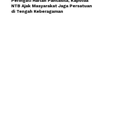
Peringati Harlah Pancasila, Kapolda
NTB Ajak Masyarakat Jaga Persatuan
di Tengah Keberagaman