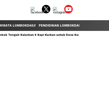
WISATA LOMBOKDAILY
PENDIDIKAN LOMBOKDAILY
POLEMIK LOM
ok Tengah Salurkan 6 Sapi Kurban untuk Desa Sumber Mata Air