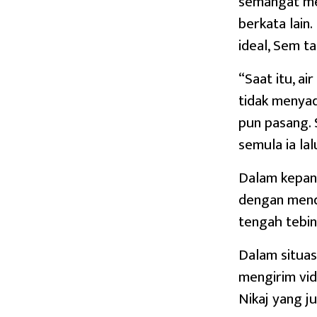
semangat me
berkata lain
ideal, Sem t
“Saat itu, a
tidak menyad
pun pasang. 
semula ia la
Dalam kepani
dengan menda
tengah tebin
Dalam situa
mengirim vi
Nikaj yang j