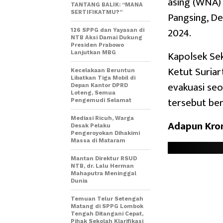
asing (WNA) 
TANTANG BALIK: “MANA
SERTIFIKATMU?”
Pangsing, De
2024.
126 SPPG dan Yayasan di
NTB Aksi Damai Dukung
Presiden Prabowo
Kapolsek Sek
Lanjutkan MBG
Ketut Suriar
Kecelakaan Beruntun
Libatkan Tiga Mobil di
evakuasi se
Depan Kantor DPRD
Loteng, Semua
tersebut ber
Pengemudi Selamat
Mediasi Ricuh, Warga
Adapun Kron
Desak Pelaku
Pengeroyokan Dihakimi
Massa di Mataram
Mantan Direktur RSUD
NTB, dr. Lalu Herman
Mahaputra Meninggal
Dunia
Temuan Telur Setengah
Matang di SPPG Lombok
Tengah Ditangani Cepat,
Pihak Sekolah Klarifikasi