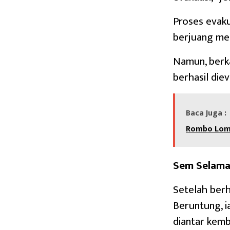
Proses evaku
berjuang mel
Namun, berka
berhasil die
Baca Juga :
Rombo Lo
Sem Selamat
Setelah berh
Beruntung, i
diantar kemb