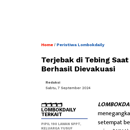
Home
Peristiwa Lombokdaily
/
Terjebak di Tebing Sa
Berhasil Dievakuasi
Redaksi
Sabtu, 7 September 2024
LOMBOKDAI
🗂️🗂️🗂️🗂️
LOMBOKDAILY
menegangkan
TERKAIT
setempat be
PIPIL 190 LAWAN SPPT,
KELUARGA YUSUF