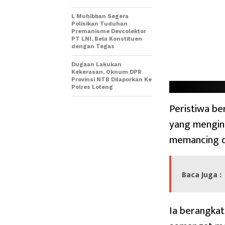
L Muhibban Segera
Polisikan Tuduhan
Premanisme Devcolektor
PT LNI, Bela Konstituen
dengan Tegas
Dugaan Lakukan
Kekerasan, Oknum DPR
Provinsi NTB Dilaporkan Ke
Polres Loteng
Peristiwa be
yang mengin
memancing di
Baca Juga :
Ia berangkat