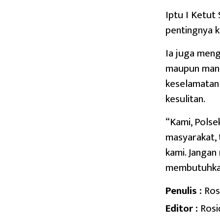
Iptu I Ketut
pentingnya k
Ia juga meng
maupun manc
keselamatan 
kesulitan.
“Kami, Polse
masyarakat,
kami. Jangan
membutuhkan
Penulis :
Ros
Editor :
Rosi