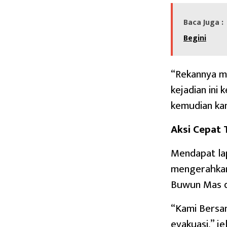
Baca Juga :
Begini
“Rekannya m
kejadian ini
kemudian kam
Aksi Cepat
Mendapat lap
mengerahkan
Buwun Mas d
“Kami Bersa
evakuasi,” je