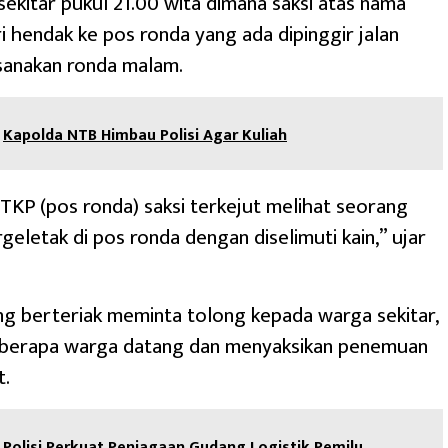
sekitar pukul 21.00 wita dimana saksi atas nama
 hendak ke pos ronda yang ada dipinggir jalan
sanakan ronda malam.
Kapolda NTB Himbau Polisi Agar Kuliah
i TKP (pos ronda) saksi terkejut melihat seorang
geletak di pos ronda dengan diselimuti kain,” ujar
ng berteriak meminta tolong kepada warga sekitar,
berapa warga datang dan menyaksikan penemuan
t.
Polisi Perkuat Penjagaan Gudang Logistik Pemilu