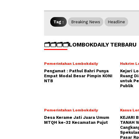
Tag :
Breaking News
Headline
🗂️🗂️🗂️🗂️LOMBOKDAILY TERBARU
Pemerintahan Lombokdaily
Hukrim L
Pengamat : Pathul Bahri Punya
Kejari L
Empat Modal Besar Pimpin KONI
Ruang Di
NTB
untuk Pe
Publik
Pemerintahan Lombokdaily
Kasus Lo
Desa Kerame Jati Juara Umum
KEJARI 
MTQH ke-32 Kecamatan Pujut
TANAH W
Cangkang
Spekulas
Pasar Rp