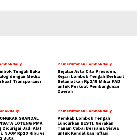
ombokdaily
Pemerintahan Lombokdaily
ombok Tengah Buka
Sejalan Asta Cita Presiden,
alog dengan Media
Kejari Lombok Tengah Berhasil
rkuat Transparansi
Selamatkan Rp2,16 Miliar PAD
untuk Perkuat Pembangunan
Daerah
mbokdaily
Pemerintahan Lombokdaily
BONGKAR SKANDAL
Pemkab Lombok Tengah
ISATA LOTENG PMA
Luncurkan BESTI, Gerakan
 Dicurigai Jadi Alat
Tanam Cabai Bersama Siswa
i, NJOP Rp20 Ribu vs
untuk Kendalikan Inflasi
2 Juta