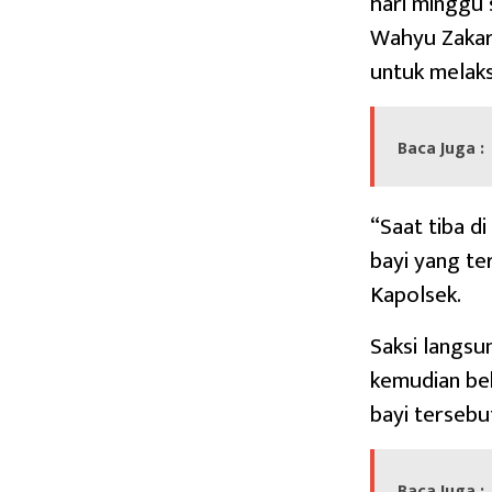
hari minggu 
Wahyu Zakari
untuk melak
Baca Juga :
“Saat tiba d
bayi yang ter
Kapolsek.
Saksi langsu
kemudian be
bayi tersebu
Baca Juga :