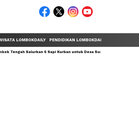
WISATA LOMBOKDAILY
PENDIDIKAN LOMBOKDAILY
POLEMIK LOM
ok Tengah Salurkan 6 Sapi Kurban untuk Desa Sumber Mata Air