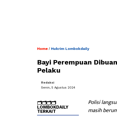
Home
Hukrim Lombokdaily
/
Bayi Perempuan Dibuang
Pelaku
Redaksi
Senin, 5 Agustus 2024
Polisi lang
🗂️🗂️🗂️🗂️
LOMBOKDAILY
masih berum
TERKAIT