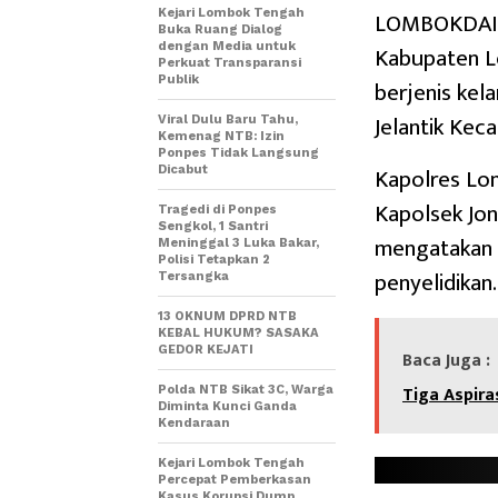
LOMBOKDAILY
Kejari Lombok Tengah
Buka Ruang Dialog
dengan Media untuk
Kabupaten L
Perkuat Transparansi
Publik
berjenis ke
Jelantik Kec
Viral Dulu Baru Tahu,
Kemenag NTB: Izin
Ponpes Tidak Langsung
Kapolres Lom
Dicabut
Kapolsek Jo
Tragedi di Ponpes
Sengkol, 1 Santri
mengatakan s
Meninggal 3 Luka Bakar,
Polisi Tetapkan 2
penyelidikan.
Tersangka
13 OKNUM DPRD NTB
KEBAL HUKUM? SASAKA
GEDOR KEJATI
Baca Juga :
Tiga Aspira
Polda NTB Sikat 3C, Warga
Diminta Kunci Ganda
Kendaraan
Kejari Lombok Tengah
Percepat Pemberkasan
Kasus Korupsi Dump