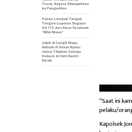
Truck, Segera Dilimpahkan
ke Pengadilan
Polres Lombok Tengah
Tangani Laporan Dugaan
UU ITE dari Akun Facebook
“Mbk Mona”
Jejak di Langit Maya,
Akhlak di Dunia Nyata:
Jaksa Titipkan Cahaya
Hukum di Hati Santri
Darek
“Saat ini ka
pelaku/orang
Kapolsek Jon