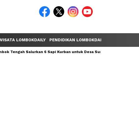
WISATA LOMBOKDAILY
PENDIDIKAN LOMBOKDAILY
POLEMIK LOM
ok Tengah Salurkan 6 Sapi Kurban untuk Desa Sumber Mata Air