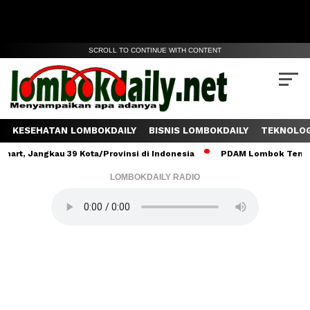
SCROLL TO CONTINUE WITH CONTENT
KESEHATAN LOMBOKDAILY
BISNIS LOMBOKDAILY
TEKNOLOG
angkau 39 Kota/Provinsi di Indonesia
PDAM Lombok Tengah Salurk
LOMBOKDAILY RADIO