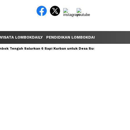
WISATA LOMBOKDAILY
PENDIDIKAN LOMBOKDAILY
POLEMIK LOM
ok Tengah Salurkan 6 Sapi Kurban untuk Desa Sumber Mata Air