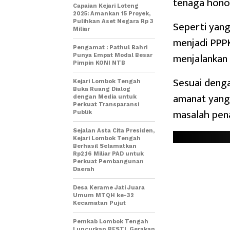
tenaga honor
Capaian Kejari Loteng
2025: Amankan 15 Proyek,
Pulihkan Aset Negara Rp 3
Seperti yang
Miliar
menjadi PPP
Pengamat : Pathul Bahri
menjalankan
Punya Empat Modal Besar
Pimpin KONI NTB
Sesuai deng
Kejari Lombok Tengah
Buka Ruang Dialog
amanat yang 
dengan Media untuk
Perkuat Transparansi
masalah pen
Publik
Sejalan Asta Cita Presiden,
Kejari Lombok Tengah
Berhasil Selamatkan
Rp2,16 Miliar PAD untuk
Perkuat Pembangunan
Daerah
Desa Kerame Jati Juara
Umum MTQH ke-32
Kecamatan Pujut
Pemkab Lombok Tengah
Luncurkan BESTI, Gerakan