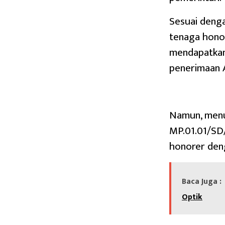
Sesuai deng
tenaga honor
mendapatkan 
penerimaan 
Namun, menu
MP.01.01/SD/
honorer deng
Baca Juga :
Optik