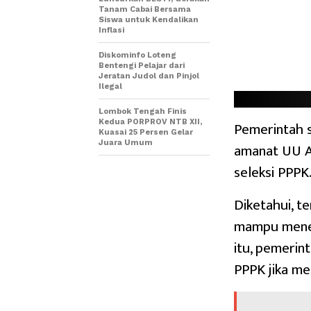
Tanam Cabai Bersama
Siswa untuk Kendalikan
Inflasi
Diskominfo Loteng
Bentengi Pelajar dari
Jeratan Judol dan Pinjol
Ilegal
Lombok Tengah Finis
Kedua PORPROV NTB XII,
Pemerintah 
Kuasai 25 Persen Gelar
Juara Umum
amanat UU A
seleksi PPPK
Diketahui, t
mampu menemp
itu, pemerin
PPPK jika m