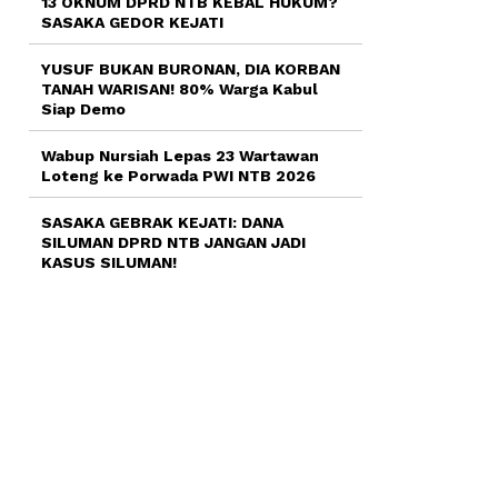
13 OKNUM DPRD NTB KEBAL HUKUM?
SASAKA GEDOR KEJATI
YUSUF BUKAN BURONAN, DIA KORBAN
TANAH WARISAN! 80% Warga Kabul
Siap Demo
Wabup Nursiah Lepas 23 Wartawan
Loteng ke Porwada PWI NTB 2026
SASAKA GEBRAK KEJATI: DANA
SILUMAN DPRD NTB JANGAN JADI
KASUS SILUMAN!