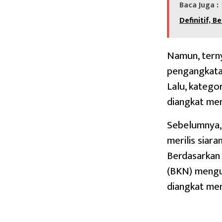
Baca Juga :
Definitif, B
Namun, tern
pengangkata
Lalu, katego
diangkat me
Sebelumnya,
merilis siar
Berdasarkan
(BKN) mengu
diangkat men