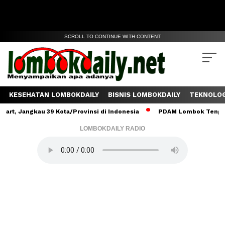
SCROLL TO CONTINUE WITH CONTENT
KESEHATAN LOMBOKDAILY
BISNIS LOMBOKDAILY
TEKNOLOG
kau 39 Kota/Provinsi di Indonesia
PDAM Lombok Tengah Salurkan 
LOMBOKDAILY RADIO