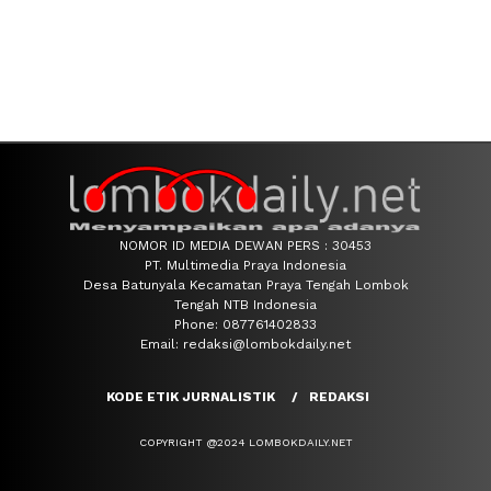
NOMOR ID MEDIA DEWAN PERS : 30453
PT. Multimedia Praya Indonesia
Desa Batunyala Kecamatan Praya Tengah Lombok
Tengah NTB Indonesia
Phone: 087761402833
Email: redaksi@lombokdaily.net
KODE ETIK JURNALISTIK
REDAKSI
COPYRIGHT @2024 LOMBOKDAILY.NET