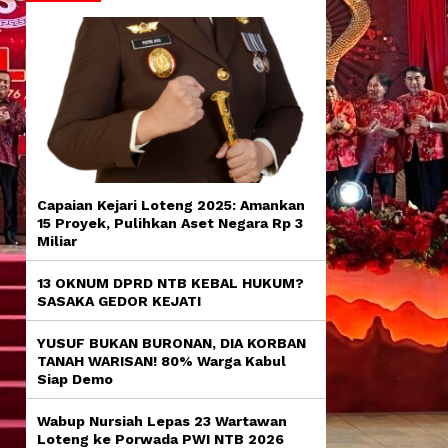
Capaian Kejari Loteng 2025: Amankan
15 Proyek, Pulihkan Aset Negara Rp 3
Miliar
13 OKNUM DPRD NTB KEBAL HUKUM?
SASAKA GEDOR KEJATI
YUSUF BUKAN BURONAN, DIA KORBAN
TANAH WARISAN! 80% Warga Kabul
Siap Demo
Wabup Nursiah Lepas 23 Wartawan
Loteng ke Porwada PWI NTB 2026