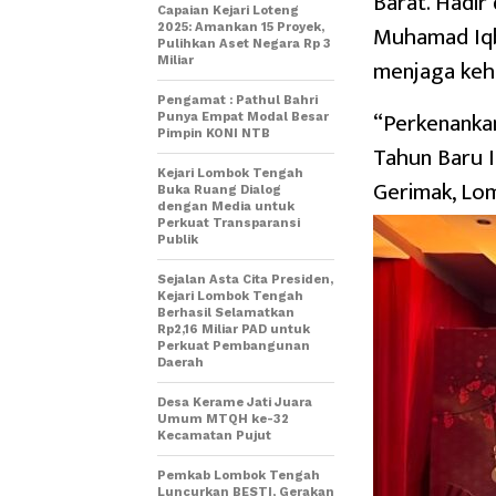
Barat. Hadir
Capaian Kejari Loteng
Muhamad Iqba
2025: Amankan 15 Proyek,
Pulihkan Aset Negara Rp 3
menjaga keh
Miliar
Pengamat : Pathul Bahri
“Perkenanka
Punya Empat Modal Besar
Pimpin KONI NTB
Tahun Baru I
Kejari Lombok Tengah
Gerimak, Lo
Buka Ruang Dialog
dengan Media untuk
Perkuat Transparansi
Publik
Sejalan Asta Cita Presiden,
Kejari Lombok Tengah
Berhasil Selamatkan
Rp2,16 Miliar PAD untuk
Perkuat Pembangunan
Daerah
Desa Kerame Jati Juara
Umum MTQH ke-32
Kecamatan Pujut
Pemkab Lombok Tengah
Luncurkan BESTI, Gerakan