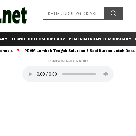
ILY
TEKNOLOGI LOMBOKDAILY
PEMERINTAHAN LOMBOKDAILY
PDAM Lombok Tengah Salurkan 6 Sapi Kurban untuk Desa Sumber Mat
LOMBOKDAILY RADIO
Baca Juga :
Sinta Agathia Ajak Warga NTB
Doakan Kepemimpinan Iqbal-Dinda Berjalan
Baik