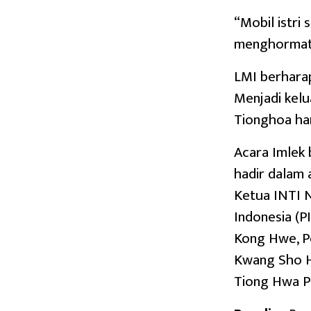
“Mobil istri
menghormati 
LMI berharap
Menjadi kelu
Tionghoa har
Acara Imlek 
hadir dalam 
Ketua INTI 
Indonesia (P
Kong Hwe, P
Kwang Sho H
Tiong Hwa Pr