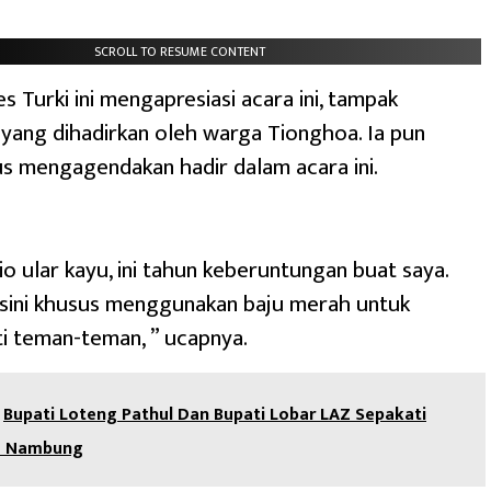
SCROLL TO RESUME CONTENT
 Turki ini mengapresiasi acara ini, tampak
ang dihadirkan oleh warga Tionghoa. Ia pun
s mengagendakan hadir dalam acara ini.
io ular kayu, ini tahun keberuntungan buat saya.
isini khusus menggunakan baju merah untuk
 teman-teman, ” ucapnya.
Bupati Loteng Pathul Dan Bupati Lobar LAZ Sepakati
s Nambung