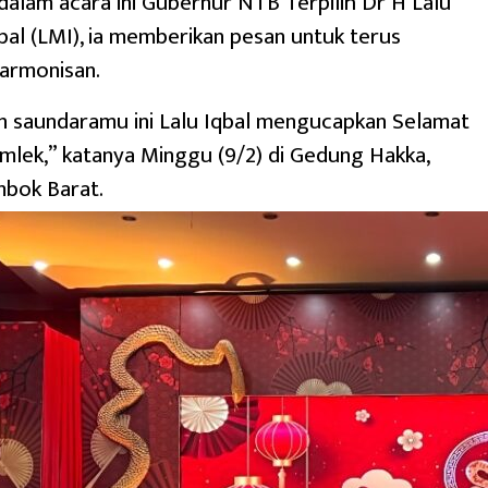
 dalam acara ini Gubernur NTB Terpilih Dr H Lalu
l (LMI), ia memberikan pesan untuk terus
armonisan.
n saundaramu ini Lalu Iqbal mengucapkan Selamat
mlek,” katanya Minggu (9/2) di Gedung Hakka,
mbok Barat.