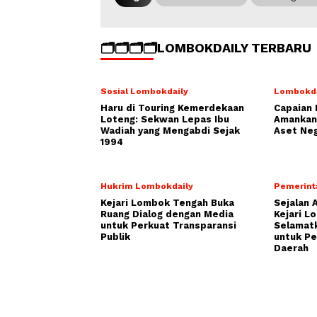
🗂️🗂️🗂️🗂️LOMBOKDAILY TERBARU
Sosial Lombokdaily
Lombokda
Haru di Touring Kemerdekaan
Capaian 
Loteng: Sekwan Lepas Ibu
Amankan 
Wadiah yang Mengabdi Sejak
Aset Neg
1994
Hukrim Lombokdaily
Pemerint
Kejari Lombok Tengah Buka
Sejalan 
Ruang Dialog dengan Media
Kejari L
untuk Perkuat Transparansi
Selamatk
Publik
untuk P
Daerah