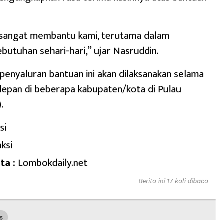
i sangat membantu kami, terutama dalam
utuhan sehari-hari,” ujar Nasruddin.
penyaluran bantuan ini akan dilaksanakan selama
 depan di beberapa kabupaten/kota di Pulau
.
si
ksi
ta :
Lombokdaily.net
Berita ini 17 kali dibaca
s