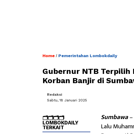
Home
Pemerintahan Lombokdaily
/
Gubernur NTB Terpilih 
Korban Banjir di Sumb
Redaksi
Sabtu, 18 Januari 2025
Sumbawa
– 
🗂️🗂️🗂️🗂️
LOMBOKDAILY
Lalu Muhamma
TERKAIT