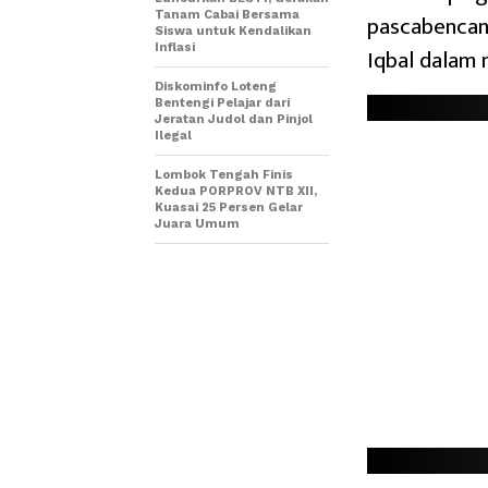
Tanam Cabai Bersama
pascabencana
Siswa untuk Kendalikan
Inflasi
Iqbal dalam
Diskominfo Loteng
Bentengi Pelajar dari
Jeratan Judol dan Pinjol
Ilegal
Lombok Tengah Finis
Kedua PORPROV NTB XII,
Kuasai 25 Persen Gelar
Juara Umum