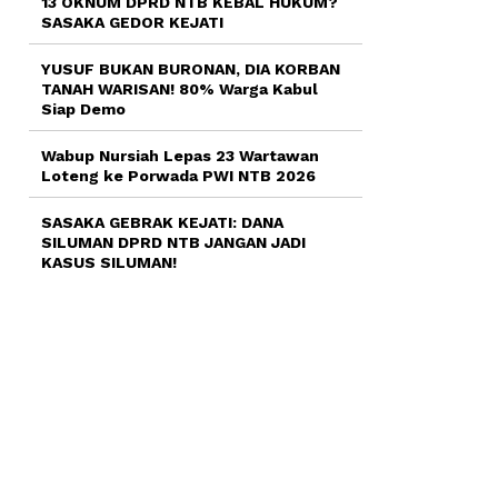
13 OKNUM DPRD NTB KEBAL HUKUM?
SASAKA GEDOR KEJATI
YUSUF BUKAN BURONAN, DIA KORBAN
TANAH WARISAN! 80% Warga Kabul
Siap Demo
Wabup Nursiah Lepas 23 Wartawan
Loteng ke Porwada PWI NTB 2026
SASAKA GEBRAK KEJATI: DANA
SILUMAN DPRD NTB JANGAN JADI
KASUS SILUMAN!