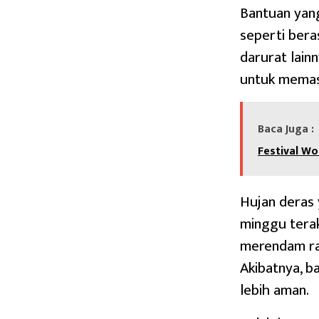
Bantuan yang
seperti beras
darurat lainn
untuk memast
Baca Juga :
Festival W
Hujan deras
minggu tera
merendam ra
Akibatnya, 
lebih aman.