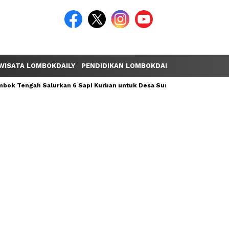
WISATA LOMBOKDAILY
PENDIDIKAN LOMBOKDAILY
POLEMIK LOM
ok Tengah Salurkan 6 Sapi Kurban untuk Desa Sumber Mata Air