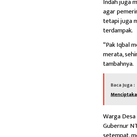
Indah juga 
agar pemerin
tetapi juga 
terdampak.
“Pak Iqbal m
merata, sehi
tambahnya.
Baca Juga :
Menciptaka
Warga Desa S
Gubernur NTB
setempat, m