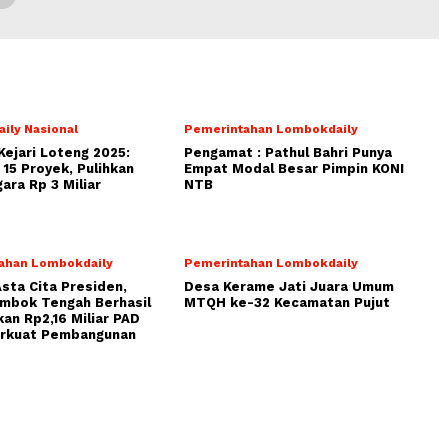
ily Nasional
Pemerintahan Lombokdaily
Kejari Loteng 2025:
Pengamat : Pathul Bahri Punya
15 Proyek, Pulihkan
Empat Modal Besar Pimpin KONI
ara Rp 3 Miliar
NTB
ahan Lombokdaily
Pemerintahan Lombokdaily
Asta Cita Presiden,
Desa Kerame Jati Juara Umum
ombok Tengah Berhasil
MTQH ke-32 Kecamatan Pujut
an Rp2,16 Miliar PAD
erkuat Pembangunan