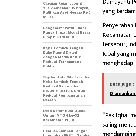
Damayanti P
Capaian Kejari Loteng
yang terdamp
2025: Amankan 15 Proyek,
Pulihkan Aset Negara Rp 3
Miliar
Penyerahan b
Pengamat : Pathul Bahri
Kecamatan L
Punya Empat Modal Besar
Pimpin KONI NTB
tersebut, I
Kejari Lombok Tengah
Iqbal yang 
Buka Ruang Dialog
dengan Media untuk
menghadapi u
Perkuat Transparansi
Publik
Sejalan Asta Cita Presiden,
Kejari Lombok Tengah
Baca Juga :
Berhasil Selamatkan
Rp2,16 Miliar PAD untuk
Diamankan 
Perkuat Pembangunan
Daerah
Desa Kerame Jati Juara
“Pak Iqbal m
Umum MTQH ke-32
Kecamatan Pujut
saling mendu
mendampingi
Pemkab Lombok Tengah
Luncurkan BESTI, Gerakan