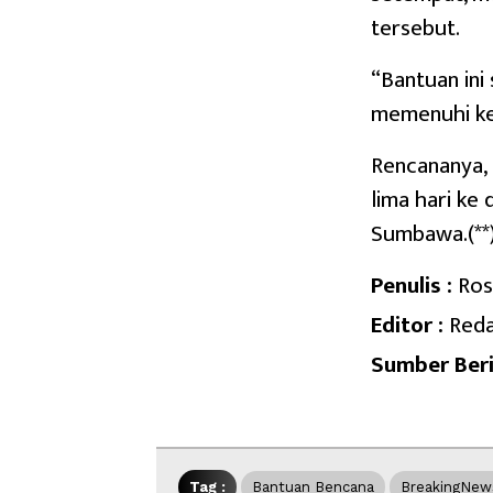
tersebut.
“Bantuan in
memenuhi keb
Rencananya, 
lima hari ke
Sumbawa.(**)
Penulis :
Ros
Editor :
Reda
Sumber Beri
Tag :
Bantuan Bencana
BreakingNew