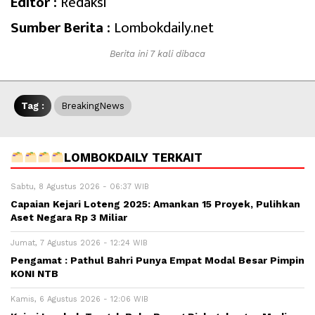
Editor :
Redaksi
Sumber Berita :
Lombokdaily.net
Berita ini 7 kali dibaca
Tag :
BreakingNews
LOMBOKDAILY TERKAIT
Sabtu, 8 Agustus 2026 - 06:37 WIB
Capaian Kejari Loteng 2025: Amankan 15 Proyek, Pulihkan
Aset Negara Rp 3 Miliar
Jumat, 7 Agustus 2026 - 12:24 WIB
Pengamat : Pathul Bahri Punya Empat Modal Besar Pimpin
KONI NTB
Kamis, 6 Agustus 2026 - 12:06 WIB