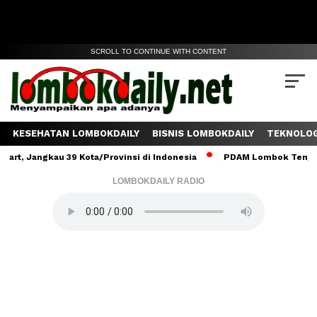
SCROLL TO CONTINUE WITH CONTENT
KESEHATAN LOMBOKDAILY
BISNIS LOMBOKDAILY
TEKNOLOG
angkau 39 Kota/Provinsi di Indonesia
PDAM Lombok Tengah Salurk
LOMBOKDAILY RADIO