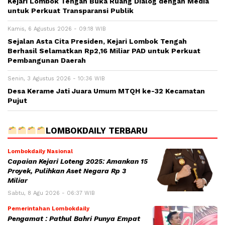
Kejari Lombok Tengah Buka Ruang Dialog dengan Media
untuk Perkuat Transparansi Publik
Kamis, 6 Agustus 2026 - 09:18 WIB
Sejalan Asta Cita Presiden, Kejari Lombok Tengah
Berhasil Selamatkan Rp2,16 Miliar PAD untuk Perkuat
Pembangunan Daerah
Senin, 3 Agustus 2026 - 10:36 WIB
Desa Kerame Jati Juara Umum MTQH ke-32 Kecamatan
Pujut
LOMBOKDAILY TERBARU
Lombokdaily Nasional
Capaian Kejari Loteng 2025: Amankan 15
Proyek, Pulihkan Aset Negara Rp 3
Miliar
Sabtu, 8 Agu 2026 - 06:37 WIB
Pemerintahan Lombokdaily
Pengamat : Pathul Bahri Punya Empat