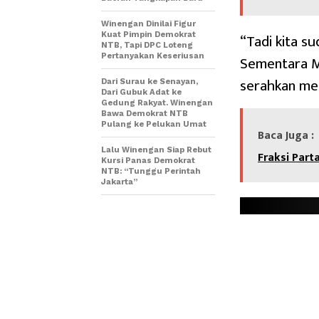
Winengan Dinilai Figur
“Tadi kita s
Kuat Pimpin Demokrat
NTB, Tapi DPC Loteng
Sementara Mu
Pertanyakan Keseriusan
serahkan mek
Dari Surau ke Senayan,
Dari Gubuk Adat ke
Gedung Rakyat. Winengan
Bawa Demokrat NTB
Pulang ke Pelukan Umat
Baca Juga :
Lalu Winengan Siap Rebut
Fraksi Part
Kursi Panas Demokrat
NTB: “Tunggu Perintah
Jakarta”