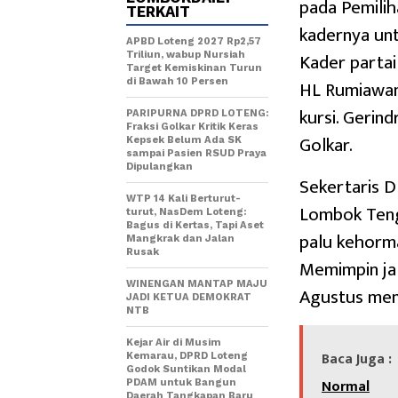
pada Pemilih
TERKAIT
kadernya un
APBD Loteng 2027 Rp2,57
Kader partai
Triliun, wabup Nursiah
Target Kemiskinan Turun
HL Rumiawan
di Bawah 10 Persen
kursi. Gerin
PARIPURNA DPRD LOTENG:
Fraksi Golkar Kritik Keras
Golkar.
Kepsek Belum Ada SK
sampai Pasien RSUD Praya
Dipulangkan
Sekertaris 
WTP 14 Kali Berturut-
Lombok Teng
turut, NasDem Loteng:
Bagus di Kertas, Tapi Aset
palu kehorm
Mangkrak dan Jalan
Rusak
Memimpin jal
WINENGAN MANTAP MAJU
Agustus men
JADI KETUA DEMOKRAT
NTB
Kejar Air di Musim
Baca Juga :
Kemarau, DPRD Loteng
Godok Suntikan Modal
Normal
PDAM untuk Bangun
Daerah Tangkapan Baru