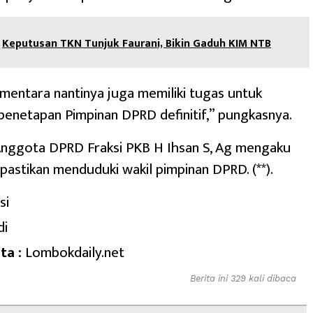
Keputusan TKN Tunjuk Faurani, Bikin Gaduh KIM NTB
mentara nantinya juga memiliki tugas untuk
enetapan Pimpinan DPRD definitif,” pungkasnya.
nggota DPRD Fraksi PKB H Ihsan S, Ag mengaku
ipastikan menduduki wakil pimpinan DPRD. (**).
si
di
ta :
Lombokdaily.net
Berita ini 329 kali dibaca