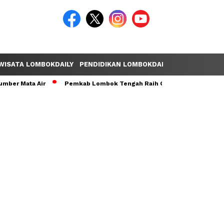
WISATA LOMBOKDAILY
PENDIDIKAN LOMBOKDAILY
POLEMIK LOM
ta Air
Pemkab Lombok Tengah Raih Opini WTP Ke-14 Secara Bertu