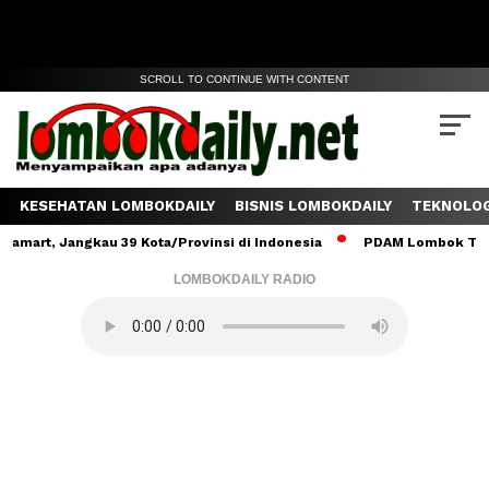
SCROLL TO CONTINUE WITH CONTENT
KESEHATAN LOMBOKDAILY
BISNIS LOMBOKDAILY
TEKNOLOG
 Jangkau 39 Kota/Provinsi di Indonesia
PDAM Lombok Tengah Salu
LOMBOKDAILY RADIO