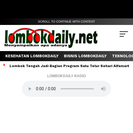
SCROLL TO CONTINUE WITH CONTENT
KESEHATAN LOMBOKDAILY
BISNIS LOMBOKDAILY
TEKNOLOG
Lombok Tengah Jadi Bagian Program Satu Telur Sehari Alfamart, J
LOMBOKDAILY RADIO