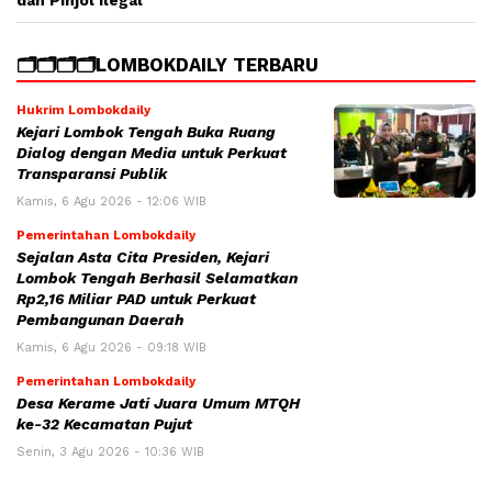
dan Pinjol Ilegal
🗂️🗂️🗂️🗂️LOMBOKDAILY TERBARU
Hukrim Lombokdaily
Kejari Lombok Tengah Buka Ruang
Dialog dengan Media untuk Perkuat
Transparansi Publik
Kamis, 6 Agu 2026 - 12:06 WIB
Pemerintahan Lombokdaily
Sejalan Asta Cita Presiden, Kejari
Lombok Tengah Berhasil Selamatkan
Rp2,16 Miliar PAD untuk Perkuat
Pembangunan Daerah
Kamis, 6 Agu 2026 - 09:18 WIB
Pemerintahan Lombokdaily
Desa Kerame Jati Juara Umum MTQH
ke-32 Kecamatan Pujut
Senin, 3 Agu 2026 - 10:36 WIB