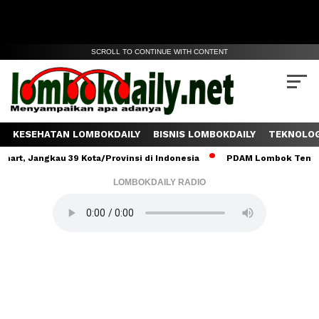
SCROLL TO CONTINUE WITH CONTENT
KESEHATAN LOMBOKDAILY
BISNIS LOMBOKDAILY
TEKNOLOG
ngkau 39 Kota/Provinsi di Indonesia
PDAM Lombok Tengah Salurka
LOMBOKDAILY RADIO