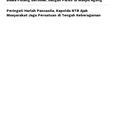
Bawa Pulang Gerobak, Jangan Parkir di Masjid Agung
Peringati Harlah Pancasila, Kapolda NTB Ajak
Masyarakat Jaga Persatuan di Tengah Keberagaman