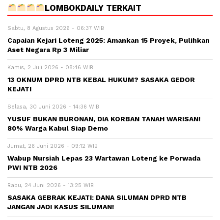
LOMBOKDAILY TERKAIT
Sabtu, 8 Agustus 2026 - 06:37 WIB
Capaian Kejari Loteng 2025: Amankan 15 Proyek, Pulihkan
Aset Negara Rp 3 Miliar
Kamis, 2 Juli 2026 - 08:46 WIB
13 OKNUM DPRD NTB KEBAL HUKUM? SASAKA GEDOR
KEJATI
Selasa, 30 Juni 2026 - 14:36 WIB
YUSUF BUKAN BURONAN, DIA KORBAN TANAH WARISAN!
80% Warga Kabul Siap Demo
Jumat, 26 Juni 2026 - 09:12 WIB
Wabup Nursiah Lepas 23 Wartawan Loteng ke Porwada
PWI NTB 2026
Rabu, 24 Juni 2026 - 13:25 WIB
SASAKA GEBRAK KEJATI: DANA SILUMAN DPRD NTB
JANGAN JADI KASUS SILUMAN!