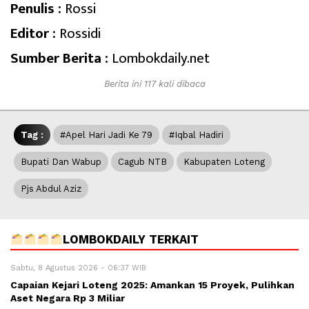
Penulis :
Rossi
Editor :
Rossidi
Sumber Berita :
Lombokdaily.net
Berita ini 117 kali dibaca
Tag :
#Apel Hari Jadi Ke 79
#Iqbal Hadiri
Bupati Dan Wabup
Cagub NTB
Kabupaten Loteng
Pjs Abdul Aziz
LOMBOKDAILY TERKAIT
Sabtu, 8 Agustus 2026 - 06:37 WIB
Capaian Kejari Loteng 2025: Amankan 15 Proyek, Pulihkan
Aset Negara Rp 3 Miliar