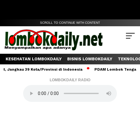
SCROLL TO CONTINUE WITH CONTENT
KESEHATAN LOMBOKDAILY
BISNIS LOMBOKDAILY
TEKNOLOG
kau 39 Kota/Provinsi di Indonesia
PDAM Lombok Tengah Salurkan 
LOMBOKDAILY RADIO