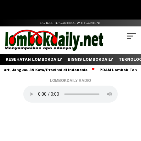
SCROLL TO CONTINUE WITH CONTENT
KESEHATAN LOMBOKDAILY
BISNIS LOMBOKDAILY
TEKNOLOG
gkau 39 Kota/Provinsi di Indonesia
PDAM Lombok Tengah Salurkan
LOMBOKDAILY RADIO