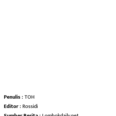
Penulis :
TOH
Editor :
Rossidi
Sumber Berita :
Lombokdaily.net