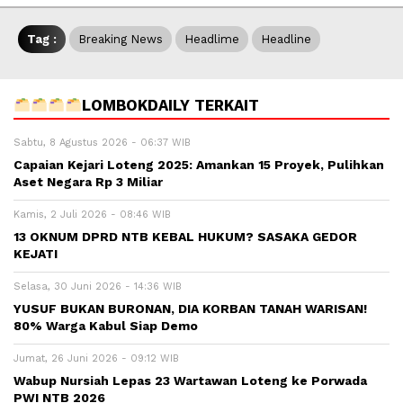
Tag :
Breaking News
Headlime
Headline
LOMBOKDAILY TERKAIT
Sabtu, 8 Agustus 2026 - 06:37 WIB
Capaian Kejari Loteng 2025: Amankan 15 Proyek, Pulihkan
Aset Negara Rp 3 Miliar
Kamis, 2 Juli 2026 - 08:46 WIB
13 OKNUM DPRD NTB KEBAL HUKUM? SASAKA GEDOR
KEJATI
Selasa, 30 Juni 2026 - 14:36 WIB
YUSUF BUKAN BURONAN, DIA KORBAN TANAH WARISAN!
80% Warga Kabul Siap Demo
Jumat, 26 Juni 2026 - 09:12 WIB
Wabup Nursiah Lepas 23 Wartawan Loteng ke Porwada
PWI NTB 2026