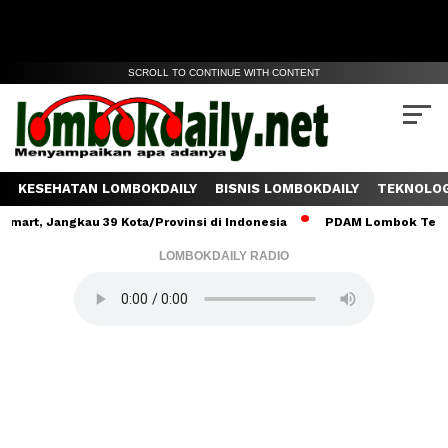
SCROLL TO CONTINUE WITH CONTENT
KESEHATAN LOMBOKDAILY
BISNIS LOMBOKDAILY
TEKNOLOG
angkau 39 Kota/Provinsi di Indonesia
PDAM Lombok Tengah Salurk
LOMBOKDAILY RADIO