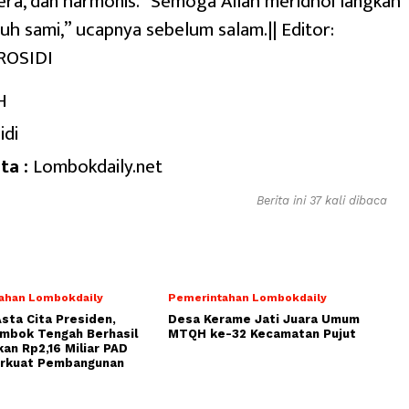
tera, dan harmonis. “Semoga Allah meridhoi langkah
guh sami,” ucapnya sebelum salam.|| Editor:
ROSIDI
H
idi
ta :
Lombokdaily.net
Berita ini 37 kali dibaca
ahan Lombokdaily
Pemerintahan Lombokdaily
Asta Cita Presiden,
Desa Kerame Jati Juara Umum
ombok Tengah Berhasil
MTQH ke-32 Kecamatan Pujut
an Rp2,16 Miliar PAD
erkuat Pembangunan