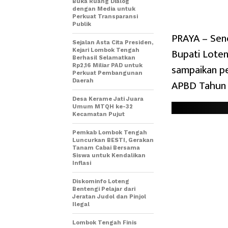
Buka Ruang Dialog
dengan Media untuk
Perkuat Transparansi
Publik
PRAYA – Sen
Sejalan Asta Cita Presiden,
Bupati Loteng
Kejari Lombok Tengah
Berhasil Selamatkan
sampaikan p
Rp2,16 Miliar PAD untuk
Perkuat Pembangunan
APBD Tahun 
Daerah
Desa Kerame Jati Juara
Umum MTQH ke-32
Kecamatan Pujut
Pemkab Lombok Tengah
Luncurkan BESTI, Gerakan
Tanam Cabai Bersama
Siswa untuk Kendalikan
Inflasi
Diskominfo Loteng
Bentengi Pelajar dari
Jeratan Judol dan Pinjol
Ilegal
Lombok Tengah Finis