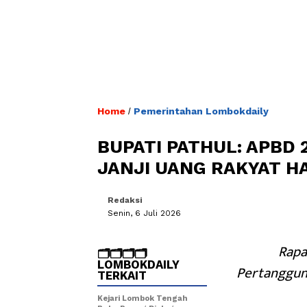
Home
Pemerintahan Lombokdaily
/
BUPATI PATHUL: APBD 
JANJI UANG RAKYAT H
Redaksi
Senin, 6 Juli 2026
Rapa
🗂️🗂️🗂️🗂️
LOMBOKDAILY
Pertanggung
TERKAIT
Kejari Lombok Tengah