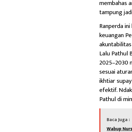
membahas ang
tampung jadi
Ranperda ini
keuangan Pem
akuntabilitas
Lalu Pathul 
2025–2030 me
sesuai atura
ikhtiar supa
efektif. Nda
Pathul di mi
Baca Juga :
Wabup Nurs