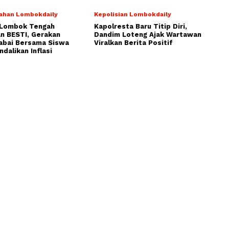
ahan Lombokdaily
Kepolisian Lombokdaily
Lombok Tengah
Kapolresta Baru Titip Diri,
n BESTI, Gerakan
Dandim Loteng Ajak Wartawan
abai Bersama Siswa
Viralkan Berita Positif
ndalikan Inflasi
NOMOR ID MEDIA DEWAN PERS : 30453
PT. Multimedia Praya Indonesia
Desa Batunyala Kecamatan Praya Tengah Lombok
Tengah NTB Indonesia
Phone: 087761402833
Email: redaksi@lombokdaily.net
KODE ETIK JURNALISTIK
REDAKSI