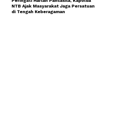
Peringati Harlah Pancasila, Kapolda
NTB Ajak Masyarakat Jaga Persatuan
di Tengah Keberagaman