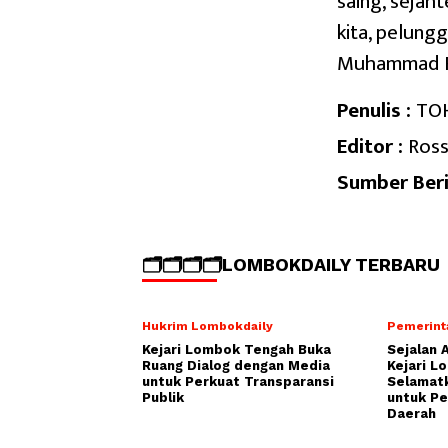
saing, sejah
kita, pelung
Muhammad 
Penulis :
TO
Editor :
Ross
Sumber Beri
🗂️🗂️🗂️🗂️LOMBOKDAILY TERBARU
Hukrim Lombokdaily
Pemerint
Kejari Lombok Tengah Buka
Sejalan 
Ruang Dialog dengan Media
Kejari L
untuk Perkuat Transparansi
Selamatk
Publik
untuk P
Daerah