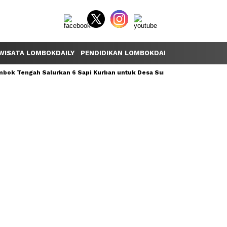
WISATA LOMBOKDAILY
PENDIDIKAN LOMBOKDAILY
POLEMIK LOM
ok Tengah Salurkan 6 Sapi Kurban untuk Desa Sumber Mata Air