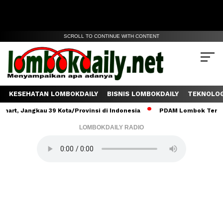
SCROLL TO CONTINUE WITH CONTENT
KESEHATAN LOMBOKDAILY
BISNIS LOMBOKDAILY
TEKNOLOG
ngkau 39 Kota/Provinsi di Indonesia
PDAM Lombok Tengah Salurka
LOMBOKDAILY RADIO