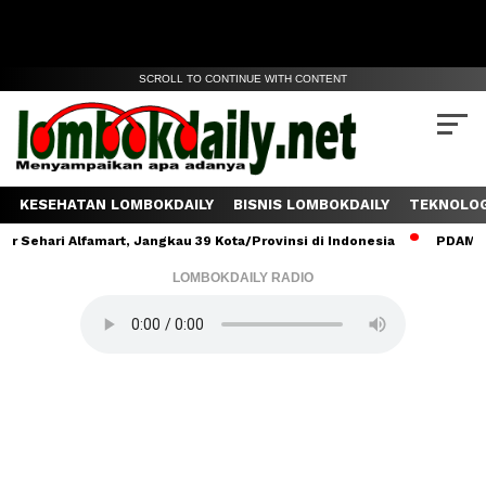
SCROLL TO CONTINUE WITH CONTENT
KESEHATAN LOMBOKDAILY
BISNIS LOMBOKDAILY
TEKNOLOG
ehari Alfamart, Jangkau 39 Kota/Provinsi di Indonesia
PDAM Lomb
LOMBOKDAILY RADIO