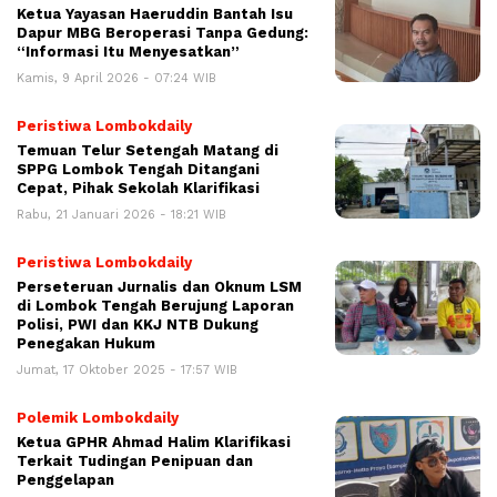
Ketua Yayasan Haeruddin Bantah Isu
Dapur MBG Beroperasi Tanpa Gedung:
“Informasi Itu Menyesatkan”
Kamis, 9 April 2026 - 07:24 WIB
Peristiwa Lombokdaily
Temuan Telur Setengah Matang di
SPPG Lombok Tengah Ditangani
Cepat, Pihak Sekolah Klarifikasi
Rabu, 21 Januari 2026 - 18:21 WIB
Peristiwa Lombokdaily
Perseteruan Jurnalis dan Oknum LSM
di Lombok Tengah Berujung Laporan
Polisi, PWI dan KKJ NTB Dukung
Penegakan Hukum
Jumat, 17 Oktober 2025 - 17:57 WIB
Polemik Lombokdaily
Ketua GPHR Ahmad Halim Klarifikasi
Terkait Tudingan Penipuan dan
Penggelapan