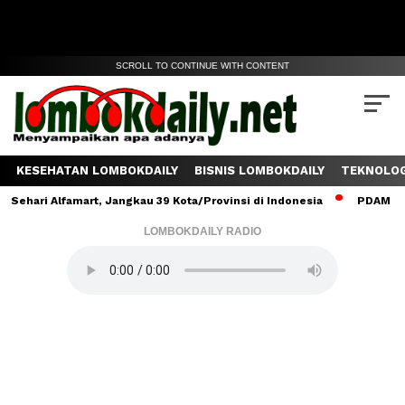
SCROLL TO CONTINUE WITH CONTENT
KESEHATAN LOMBOKDAILY
BISNIS LOMBOKDAILY
TEKNOLOG
ari Alfamart, Jangkau 39 Kota/Provinsi di Indonesia
PDAM Lombok
LOMBOKDAILY RADIO