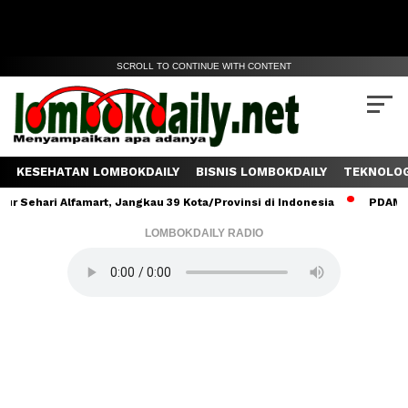
SCROLL TO CONTINUE WITH CONTENT
KESEHATAN LOMBOKDAILY
BISNIS LOMBOKDAILY
TEKNOLOG
ehari Alfamart, Jangkau 39 Kota/Provinsi di Indonesia
PDAM Lomb
LOMBOKDAILY RADIO