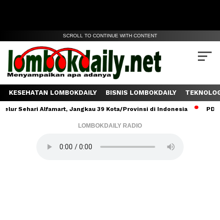
SCROLL TO CONTINUE WITH CONTENT
KESEHATAN LOMBOKDAILY
BISNIS LOMBOKDAILY
TEKNOLOG
 Sehari Alfamart, Jangkau 39 Kota/Provinsi di Indonesia
PDAM Lo
LOMBOKDAILY RADIO