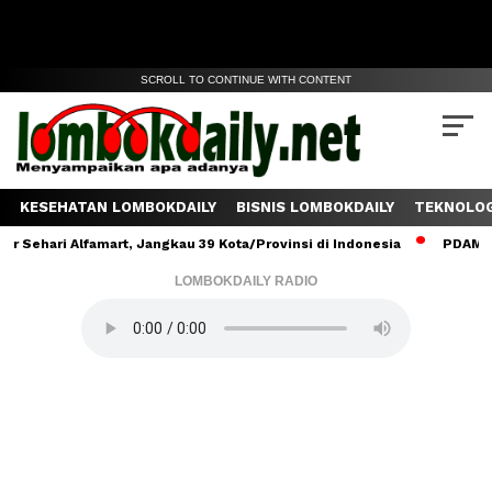
SCROLL TO CONTINUE WITH CONTENT
KESEHATAN LOMBOKDAILY
BISNIS LOMBOKDAILY
TEKNOLOG
ehari Alfamart, Jangkau 39 Kota/Provinsi di Indonesia
PDAM Lomb
LOMBOKDAILY RADIO