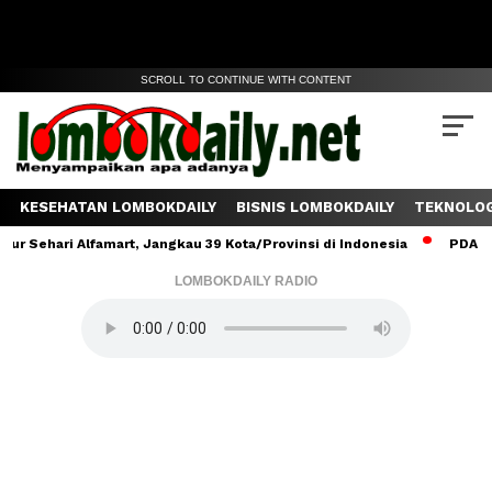
SCROLL TO CONTINUE WITH CONTENT
KESEHATAN LOMBOKDAILY
BISNIS LOMBOKDAILY
TEKNOLOG
Sehari Alfamart, Jangkau 39 Kota/Provinsi di Indonesia
PDAM Lom
LOMBOKDAILY RADIO