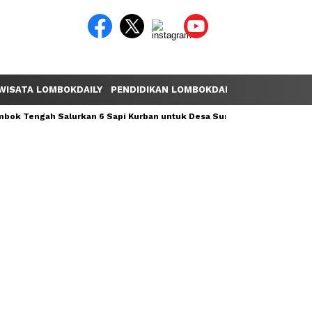
WISATA LOMBOKDAILY
PENDIDIKAN LOMBOKDAILY
POLEMIK LOM
ok Tengah Salurkan 6 Sapi Kurban untuk Desa Sumber Mata Air