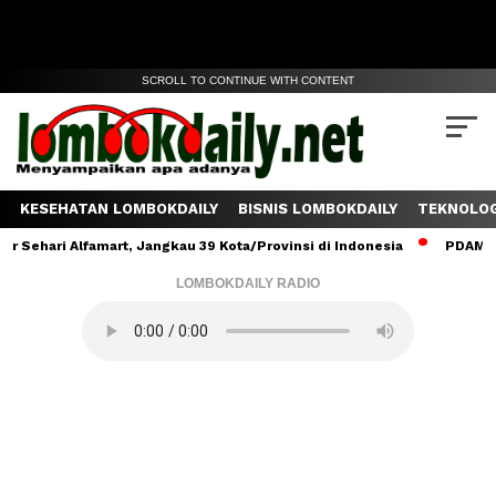
SCROLL TO CONTINUE WITH CONTENT
KESEHATAN LOMBOKDAILY
BISNIS LOMBOKDAILY
TEKNOLOG
ehari Alfamart, Jangkau 39 Kota/Provinsi di Indonesia
PDAM Lomb
LOMBOKDAILY RADIO