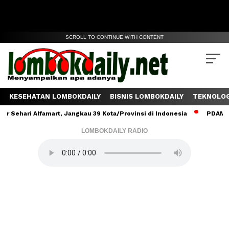
SCROLL TO CONTINUE WITH CONTENT
KESEHATAN LOMBOKDAILY
BISNIS LOMBOKDAILY
TEKNOLOG
ehari Alfamart, Jangkau 39 Kota/Provinsi di Indonesia
PDAM Lomb
LOMBOKDAILY RADIO