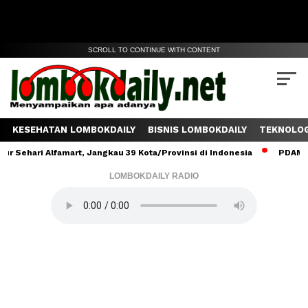
SCROLL TO CONTINUE WITH CONTENT
KESEHATAN LOMBOKDAILY
BISNIS LOMBOKDAILY
TEKNOLOG
ehari Alfamart, Jangkau 39 Kota/Provinsi di Indonesia
PDAM Lomb
LOMBOKDAILY RADIO