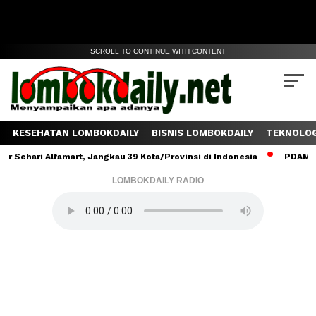
SCROLL TO CONTINUE WITH CONTENT
KESEHATAN LOMBOKDAILY
BISNIS LOMBOKDAILY
TEKNOLOG
ehari Alfamart, Jangkau 39 Kota/Provinsi di Indonesia
PDAM Lomb
LOMBOKDAILY RADIO