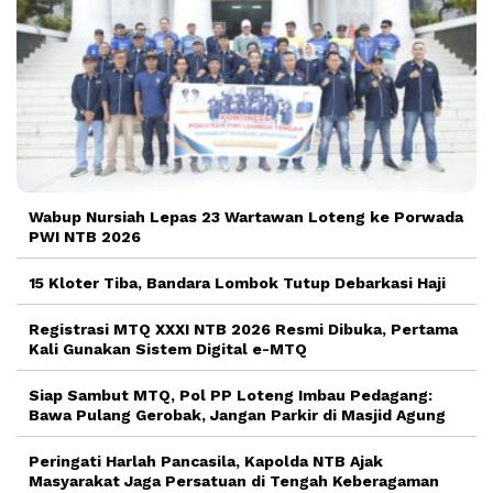
Wabup Nursiah Lepas 23 Wartawan Loteng ke Porwada
PWI NTB 2026
15 Kloter Tiba, Bandara Lombok Tutup Debarkasi Haji
Registrasi MTQ XXXI NTB 2026 Resmi Dibuka, Pertama
Kali Gunakan Sistem Digital e-MTQ
Siap Sambut MTQ, Pol PP Loteng Imbau Pedagang:
Bawa Pulang Gerobak, Jangan Parkir di Masjid Agung
Peringati Harlah Pancasila, Kapolda NTB Ajak
Masyarakat Jaga Persatuan di Tengah Keberagaman