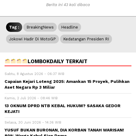
Berita ini 43 kali dibaca
Tag :
BreakingNews
Headline
Jokowi Hadir Di MotoGP
Kedatangan Presiden RI
LOMBOKDAILY TERKAIT
Sabtu, 8 Agustus 2026 - 06:37 WIB
Capaian Kejari Loteng 2025: Amankan 15 Proyek, Pulihkan
Aset Negara Rp 3 Miliar
Kamis, 2 Juli 2026 - 08:46 WIB
13 OKNUM DPRD NTB KEBAL HUKUM? SASAKA GEDOR
KEJATI
Selasa, 30 Juni 2026 - 14:36 WIB
YUSUF BUKAN BURONAN, DIA KORBAN TANAH WARISAN!
80% Warga Kabul Siap Demo