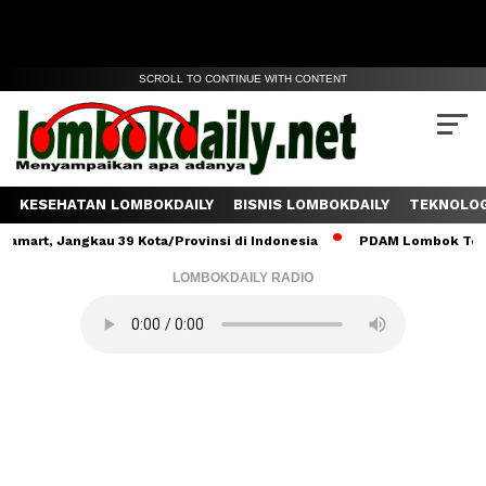
SCROLL TO CONTINUE WITH CONTENT
KESEHATAN LOMBOKDAILY
BISNIS LOMBOKDAILY
TEKNOLOG
Jangkau 39 Kota/Provinsi di Indonesia
PDAM Lombok Tengah Salur
LOMBOKDAILY RADIO