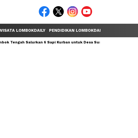
WISATA LOMBOKDAILY
PENDIDIKAN LOMBOKDAILY
POLEMIK LOM
ok Tengah Salurkan 6 Sapi Kurban untuk Desa Sumber Mata Air