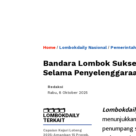
Home
Lombokdaily Nasional
Pemerintah
/
/
Bandara Lombok Sukse
Selama Penyelenggara
Redaksi
Rabu, 8 Oktober 2025
Lombokdail
🗂️🗂️🗂️🗂️
LOMBOKDAILY
menunjukkan
TERKAIT
penumpang s
Capaian Kejari Loteng
2025: Amankan 15 Proyek,