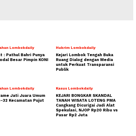
ahan Lombokdaily
Hukrim Lombokdaily
 : Pathul Bahri Punya
Kejari Lombok Tengah Buka
dal Besar Pimpin KONI
Ruang Dialog dengan Media
untuk Perkuat Transparansi
Publik
ahan Lombokdaily
Kasus Lombokdaily
rame Jati Juara Umum
KEJARI BONGKAR SKANDAL
-32 Kecamatan Pujut
TANAH WISATA LOTENG PMA
Cangkang Dicurigai Jadi Alat
Spekulasi, NJOP Rp20 Ribu vs
Pasar Rp2 Juta