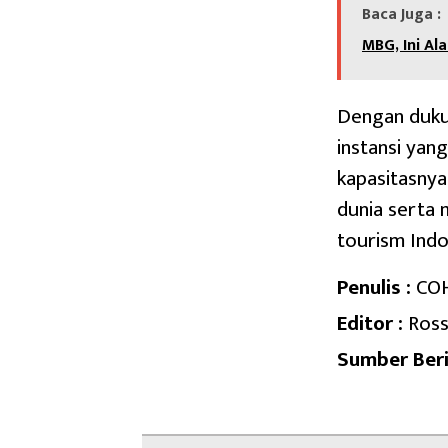
Baca Juga :
MBG, Ini Al
Dengan dukun
instansi yan
kapasitasny
dunia serta
tourism Indo
Penulis :
CO
Editor :
Ross
Sumber Beri