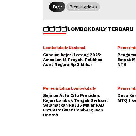
Tag :
BreakingNews
🗂️🗂️🗂️🗂️LOMBOKDAILY TERBARU
Lombokdaily Nasional
Pemerint
Capaian Kejari Loteng 2025:
Pengamat
Amankan 15 Proyek, Pulihkan
Empat Mo
Aset Negara Rp 3 Miliar
NTB
Pemerintahan Lombokdaily
Pemerint
Sejalan Asta Cita Presiden,
Desa Ke
Kejari Lombok Tengah Berhasil
MTQH ke
Selamatkan Rp2,16 Miliar PAD
untuk Perkuat Pembangunan
Daerah