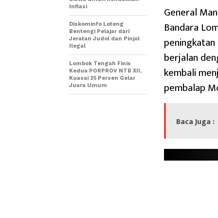
Inflasi
General Man
Bandara Lomb
Diskominfo Loteng
Bentengi Pelajar dari
peningkatan 
Jeratan Judol dan Pinjol
Ilegal
berjalan den
Lombok Tengah Finis
kembali menj
Kedua PORPROV NTB XII,
Kuasai 25 Persen Gelar
pembalap Mo
Juara Umum
Baca Juga :