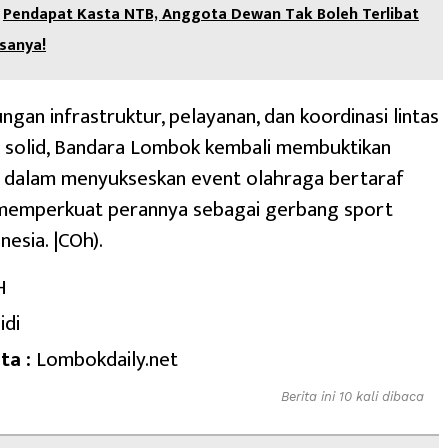
Pendapat Kasta NTB, Anggota Dewan Tak Boleh Terlibat
asanya!
gan infrastruktur, pelayanan, dan koordinasi lintas
g solid, Bandara Lombok kembali membuktikan
a dalam menyukseskan event olahraga bertaraf
 memperkuat perannya sebagai gerbang sport
nesia. |COh).
H
idi
ta :
Lombokdaily.net
Berita ini 10 kali dibaca