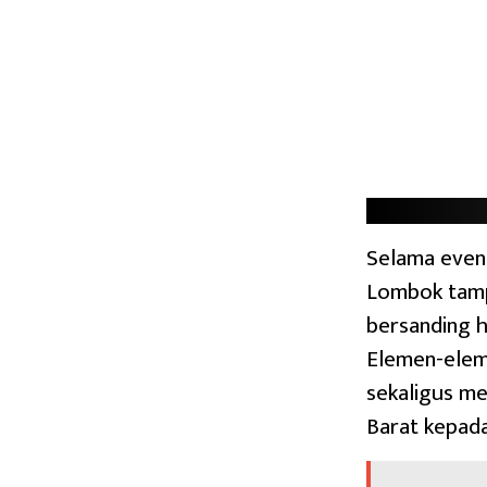
Selama even
Lombok tamp
bersanding 
Elemen-elem
sekaligus m
Barat kepad