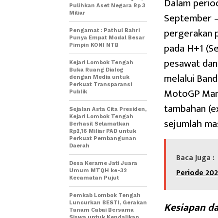
Dalam period
Pulihkan Aset Negara Rp 3
Miliar
September – 
pergerakan p
Pengamat : Pathul Bahri
Punya Empat Modal Besar
pada H+1 (Se
Pimpin KONI NTB
pesawat dan
Kejari Lombok Tengah
Buka Ruang Dialog
melalui Ban
dengan Media untuk
Perkuat Transparansi
MotoGP Mand
Publik
tambahan (ex
Sejalan Asta Cita Presiden,
Kejari Lombok Tengah
sejumlah ma
Berhasil Selamatkan
Rp2,16 Miliar PAD untuk
Perkuat Pembangunan
Daerah
Baca Juga :
Desa Kerame Jati Juara
Periode 202
Umum MTQH ke-32
Kecamatan Pujut
Pemkab Lombok Tengah
Kesiapan d
Luncurkan BESTI, Gerakan
Tanam Cabai Bersama
Siswa untuk Kendalikan